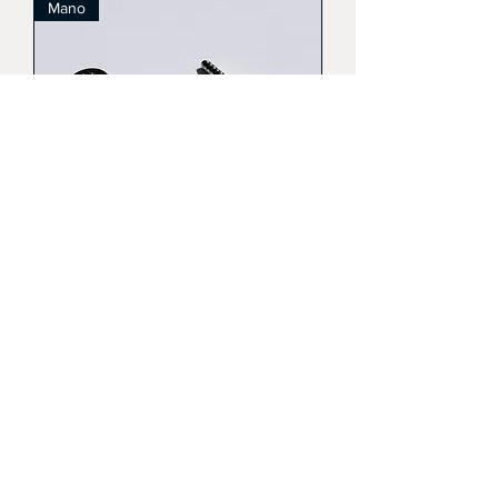
Mano
Ensemble de raccords à sertir pour
tuyaux Manomètre
Mano