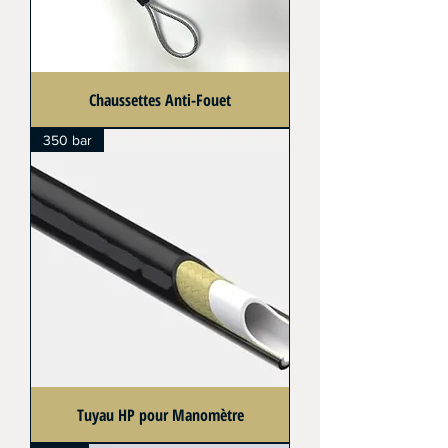
Chaussettes Anti-Fouet
350 bar
Tuyau HP pour Manomètre