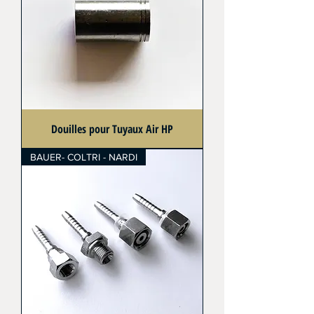
Douilles pour Tuyaux Air HP
BAUER- COLTRI - NARDI