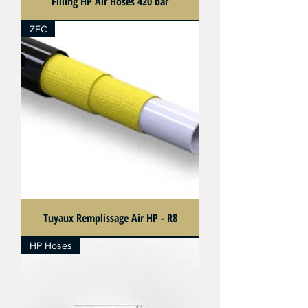
Filling HP Air Hoses 420 bar
ZEC
Tuyaux Remplissage Air HP - R8
HP Hoses