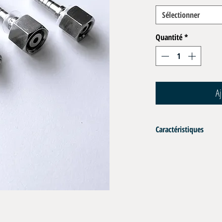
Sélectionner
Quantité
*
Aj
Caractéristiques
Embouts pour tuyau the
Tailles :
- MB : Mâle 1/4" BSPP
- FD : Femelle DIN 8S M1
- FJ : Femelle JIC 7/16" ( 
- FB : Femelle 1/4" BSSP 
Matériau : Acier zingué ou