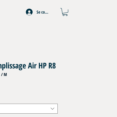
Se connecter
plissage Air HP R8
 / M