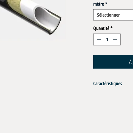
mètre
*
Sélectionner
Quantité
*
Aj
Caractéristiques
Tuyau flexible pour le rem
Conformité aux normes S
Certification : Air Respi
Pression de service : 350 
Rapport de sécurité : 1:4
Composition: