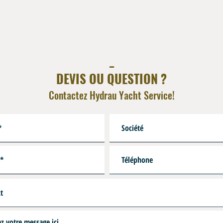
Tube Int : élastomère pol
Renfort : Tresse textile e
Couverture : Polyuréthan
Couleur : Noir
Résistant à l'eau de mer, 
_
Application : Systèmes de 
DEVIS OU QUESTION ?
Contactez Hydrau Yacht Service!