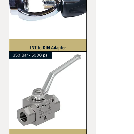
INT to DIN Adapter
350 Bar - 5000 psi