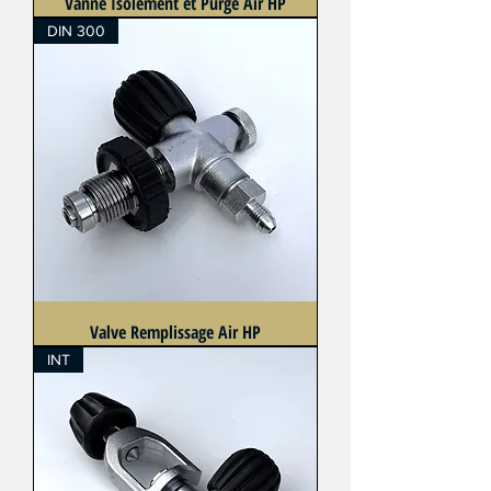
Vanne Isolement et Purge Air HP
DIN 300
Valve Remplissage Air HP
INT