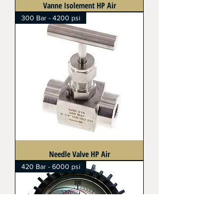
Vanne Isolement HP Air
300 Bar - 4200 psi
Needle Valve HP Air
420 Bar - 6000 psi