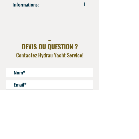
Informations:
Vanne d'Isolement à Pointeau avec Purge
A installer directement sur les bouteilles
équipées d'un interface INT
_
Matière: Laiton Nickelé
DEVIS OU QUESTION ?
Orifice Coté Tuyau : Fem G 1/4" BSPP
See additional adapter for Bauer , Coltri ,
Contactez Hydrau Yacht Service!
Nardi etc..
Resiste à l'eau de Mer
Application: Système Remplissage Air HP des
Bouteilles