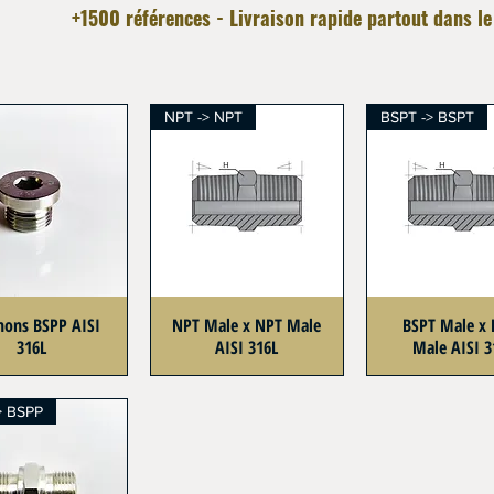
+1500 références - Livraison rapide partout dans l
NPT -> NPT
BSPT -> BSPT
hons BSPP AISI
NPT Male x NPT Male
BSPT Male x 
316L
AISI 316L
Male AISI 3
> BSPP