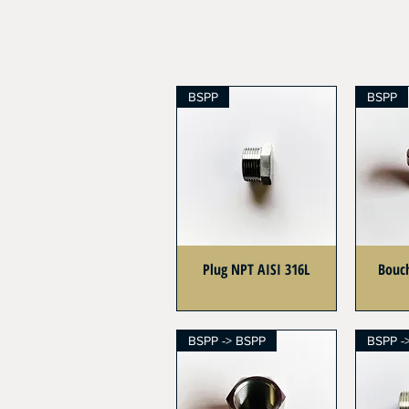
BSPP
BSPP
Plug NPT AISI 316L
Bouc
BSPP -> BSPP
BSPP -