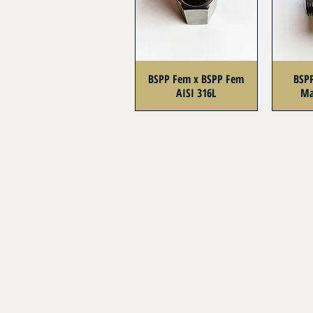
BSPP Fem x BSPP Fem
BSP
AISI 316L
Ma