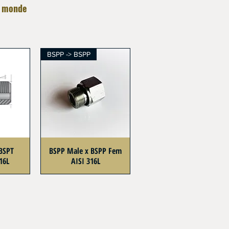
e monde
BSPP -> BSPP
BSPT
BSPP Male x BSPP Fem
16L
AISI 316L