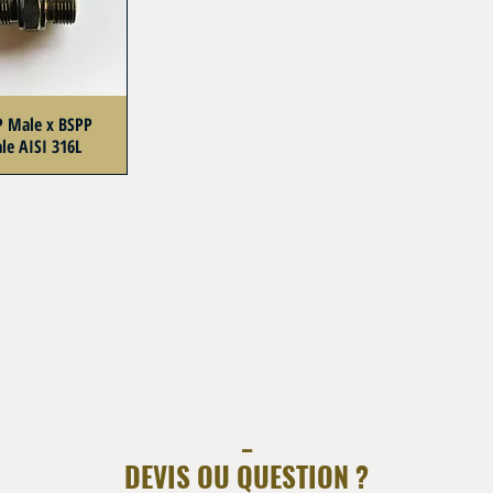
P Male x BSPP
le AISI 316L
_
DEVIS OU QUESTION ?