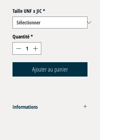
Taille UNF x JIC
*
Quantité
*
Ajouter au panier
Informations
Inox 316L - Joint Captif Viton
Pression Max 350 bar
_