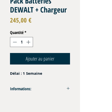
Pack Batteries
DEWALT + Chargeur
Prix
245,00 €
Quantité
*
Ajouter au panier
Délai : 1 Semaine
Informations:
Alimentation du Power Pack HYS HPU 700-1
Jeu de 2 Batteries Dewalt XR 18V 5Ah Li-ion
Chargeur Rapide Dewalt DCB1104 230 AC