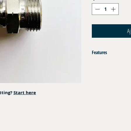
Aj
Features
AISI 316L
Pressure bar : 315
itting?
Start here