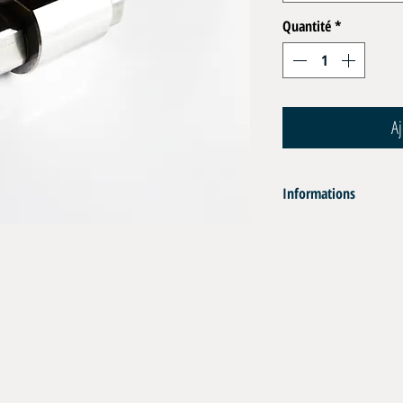
Quantité
*
Aj
Informations
Orifices BSPP
Joints : POM / NBR
Pression Max :
G 1/4" : 500 bar
G 3/8" : 500 bar
G 1/2" : 500 bar
G 3/4" : 400 bar