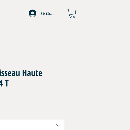
Se connecter
isseau Haute
4 T