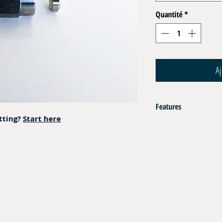
Quantité
*
Aj
Features
itting?
Start here
AISI 316L