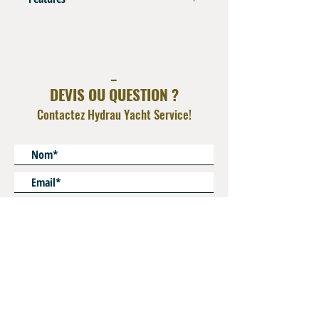
AISI 316L
Operating Pressure : 350 bar
Deliver with sealing ring for gauges
_
DEVIS OU QUESTION ?
Contactez Hydrau Yacht Service!