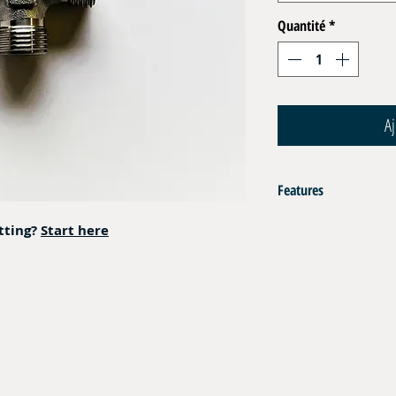
Quantité
*
Aj
Features
AISI 316L
itting?
Start here